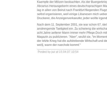
Kaempfe der Milizen beobachten. Als der Buergerkrie
Abcarius Herausgeberin eines deutschsprachigen Maga
lag in allen von Beirut nach Frankfurt fliegenden Flug
selbst organisieren, weil einige Libanesen mich ueber
Druckerei, die Anzeigenverkaeufer, jeder wollte irgen
Nach dem 11. September 2001, sie war schon 67, stell
anstrengende Taetigkeit ein. Zu schwierig die wirtscha
acht Jahre aelterer Mann immer mehr Pflege.Doch mitt
Magazin zu publizieren. "Aber", seufzt sie, "im Momen
der letzte Krieg hat die aufstrebende Wirtschaft und 
wei§, wann der naechste kommt."
Posted by jaz at 15.04.07 10:54