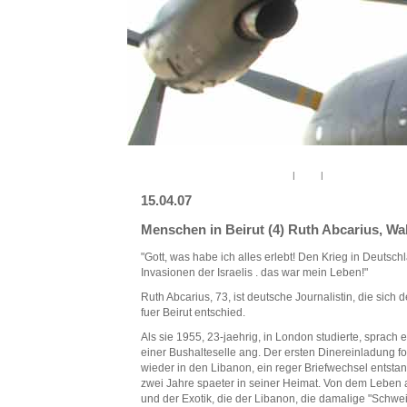
« Herr Schumann und die Hisbollah
|
Main
|
I Love Life »
15.04.07
Menschen in Beirut (4) Ruth Abcarius, Wah
"Gott, was habe ich alles erlebt! Den Krieg in Deutschl
Invasionen der Israelis . das war mein Leben!"
Ruth Abcarius, 73, ist deutsche Journalistin, die sich 
fuer Beirut entschied.
Als sie 1955, 23-jaehrig, in London studierte, sprach 
einer Bushalteselle ang. Der ersten Dinereinladung f
wieder in den Libanon, ein reger Briefwechsel entsta
zwei Jahre spaeter in seiner Heimat. Von dem Leben
und der Exotik, die der Libanon, die damalige "Schwei